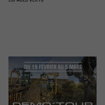
ESPACES VERTS
dédiées à la
équipements et
vinification.
nouveautés PELLENC.