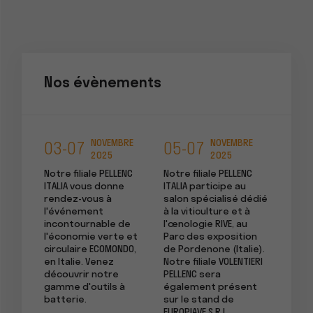
Nos évènements
NOVEMBRE
NOVEMBRE
03-07
05-07
19-
2025
2025
vous
Notre filiale PELLENC
Notre filiale PELLENC
Notre f
ous au
ITALIA vous donne
ITALIA participe au
DEUTS
lon de
rendez-vous à
salon spécialisé dédié
donne
ole de
l'événement
à la viticulture et à
salon 
incontournable de
l'œnologie RIVE, au
europ
l'économie verte et
Parc des exposition
produ
circulaire ECOMONDO,
de Pordenone (Italie).
d'asp
en Italie. Venez
Notre filiale VOLENTIERI
baies,
découvrir notre
PELLENC sera
Allem
gamme d'outils à
également présent
découv
batterie.
sur le stand de
batte
EUROPIAVE S.R.L.
vos mé