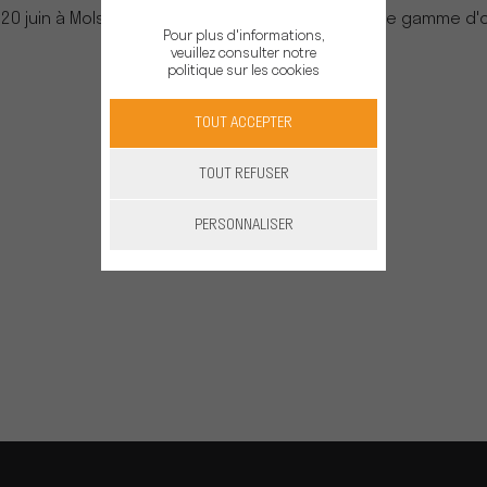
20 juin à Molsheim pour découvrir et tester notre gamme d'o
Pour plus d'informations,
batterie
veuillez consulter notre
politique sur les cookies
Lieu :
TOUT ACCEPTER
JOST - MOLSHEIM
TOUT REFUSER
38 route Ecospace,
67120, Molsheim, France
PERSONNALISER