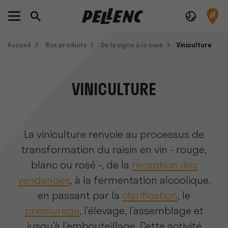
Accueil
Nos produits
De la vigne à la cave
Viniculture
VINICULTURE
La viniculture renvoie au processus de
transformation du raisin en vin - rouge,
blanc ou rosé -, de la
réception des
vendanges
, à la fermentation alcoolique,
en passant par la
clarification
, le
pressurage
, l’élevage, l’assemblage et
jusqu’à l’embouteillage. Cette activité