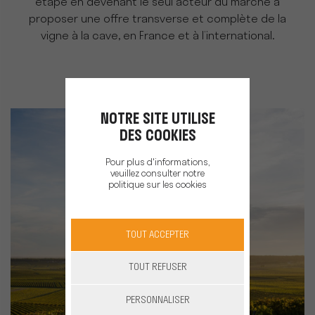
étape en devenant le seul acteur du marché à
proposer une offre transverse et complète de la
vigne à la cave, en France et à l’international.
NOTRE SITE UTILISE
DES COOKIES
Pour plus d'informations,
veuillez consulter notre
politique sur les cookies
TOUT ACCEPTER
TOUT REFUSER
PERSONNALISER