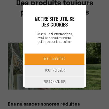
Des produits toujours
plus ergonomiques
NOTRE SITE UTILISE
DES COOKIES
Pour plus d'informations,
veuillez consulter notre
politique sur les cookies
TOUT ACCEPTER
TOUT REFUSER
PERSONNALISER
Des nuisances sonores réduites