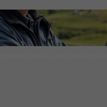
 monde évolue, nos métiers au
EN SAVOIR PLUS