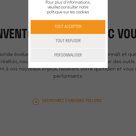
Pour plus d'informations,
veuillez consulter notre
politique sur les cookies
TOUT ACCEPTER
NVENTONS DEMAIN AVEC VO
TOUT REFUSER
monde évolue sans cesse, parce que l’on vous connaît et q
PERSONNALISER
réalités, nous mettons tout en œuvre pour créer des outils 
nt à vos nouveaux enjeux, facilitent votre quotidien et vous
performants.
DÉCOUVREZ L’UNIVERS PELLENC