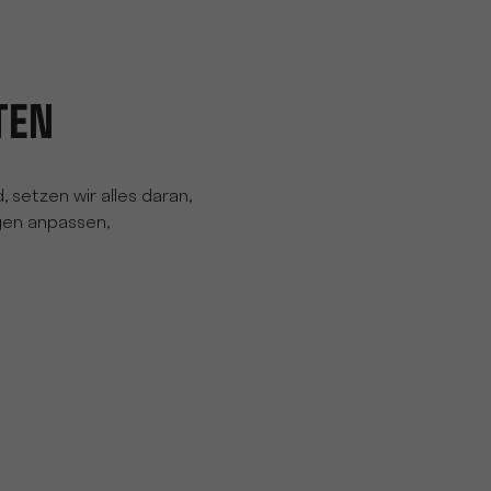
TEN
, setzen wir alles daran,
gen anpassen,