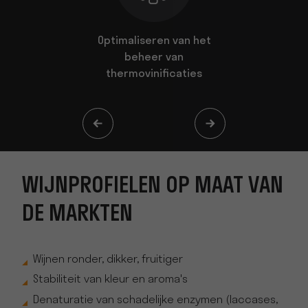
aat van de
Optimaliseren van het
Continu p
n
beheer van
thermovinificaties
WIJNPROFIELEN OP MAAT VAN
DE MARKTEN
Wijnen ronder, dikker, fruitiger
Stabiliteit van kleur en aroma's
Denaturatie van schadelijke enzymen (laccases,