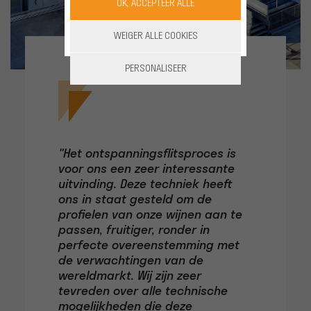
OK, ACCEPTEER ALLE
WEIGER ALLE COOKIES
PERSONALISEER
"Het ontspanningsflitsproces is
voor ons een zeer interessante
uitvinding. Deze techniek heeft
ons in staat gesteld om de
profielen van onze wijnen aan te
passen, fruitiger, ronder in
perfecte overeenstemming met
de verwachtingen van de
wereldmarkt. Wij zijn zeer
tevreden over alle technische
mogelijkheden die deze