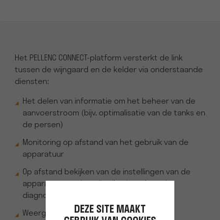
Het PELLENC CONNECT-platform versterkt de link
tussen de wijngaard en de kelder via onderstaande
diensten:
Het delen van informatie om het beheer van de
aanvoerstroom (bijv. optimalisatie van de tanks en
de persen)
Monitoring op afstand van het gebruik van de
apparatuur
Op afstand bekijken van de instellingen van de
apparatuur van het distributiepark en de
diagnostische gegevens
DEZE SITE MAAKT
Weergave van alle procesinformatie