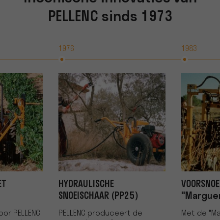
PELLENC sinds 1973
1976
1983
ET
HYDRAULISCHE
VOORSNOE
SNOEISCHAAR (PP25)
"Marguer
oor PELLENC
PELLENC produceert de
Met de "Ma