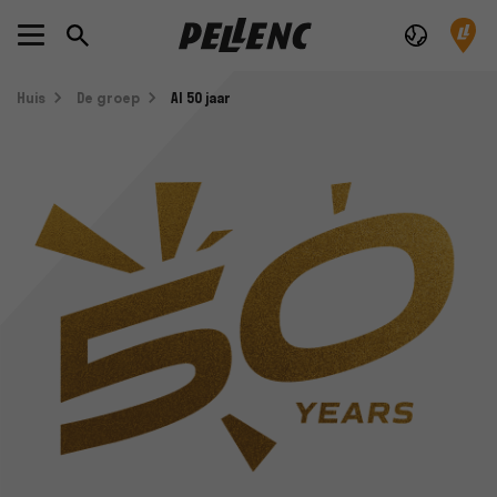
Huis
De groep
Al 50 jaar