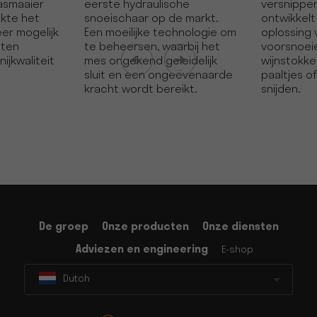
asmaaier
eerste hydraulische
versnipper
kte het
snoeischaar op de markt.
ontwikkelt
er mogelijk
Een moeilijke technologie om
oplossing 
aten
te beheersen, waarbij het
voorsnoei
jkwaliteit
mes ongekend geleidelijk
wijnstokke
sluit en een ongeëvenaarde
paaltjes o
kracht wordt bereikt.
snijden.
De groep
Onze producten
Onze diensten
Adviezen en engineering
E-shop
Dutch