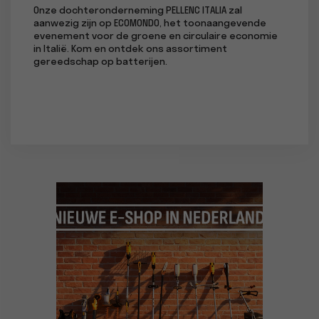
en op
Onze dochteronderneming PELLENC ITALIA zal
Onze d
 aan de
aanwezig zijn op ECOMONDO, het toonaangevende
deelne
evenement voor de groene en circulaire economie
oenolo
in Italië. Kom en ontdek ons assortiment
(Italië
gereedschap op batterijen.
zal ook