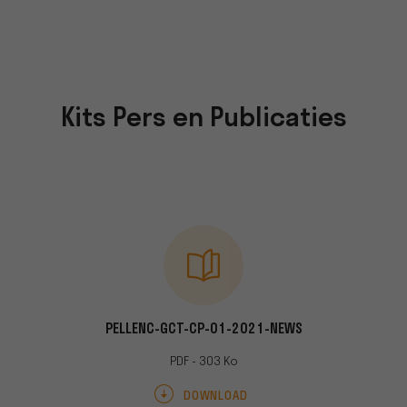
Kits Pers en Publicaties
E-PRESSE-
PELLENC-GCT-CP-01-2021-NEWS
PELLENC-RH
PDF - 303 Ko
Mo
DOWNLOAD
AD