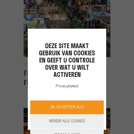
DEZE SITE MAAKT
GEBRUIK VAN COOKIES
EN GEEFT U CONTROLE
12/05/2022
OVER WAT U WILT
FRUCTURA, DE BEURS WAAR
ACTIVEREN
FRUIT TOT LEVEN KOMT!
Privacybeleid
OK, ACCEPTEER ALLE
WEIGER ALLE COOKIES