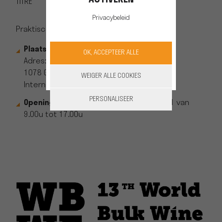
TITRE
Privacybeleid
Praktische informatie:
Plaats: Amsterdam RAI Hall 2 & 3
OK, ACCEPTEER ALLE
Adres: Europaplein 22
1078 GZ Amsterdam
WEIGER ALLE COOKIES
Internet:
www.rai.nl.
PERSONALISEER
Openingstijden:
22 en 23 november 2021 van
9.00u tot 17.00u