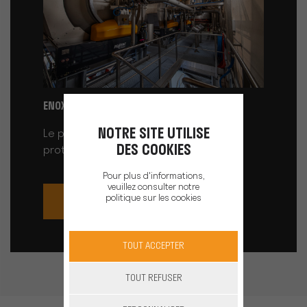
ENOXY+
NOTRE SITE UTILISE
Le pressoir œnologique pour une
DES COOKIES
protection optimale des moûts
Pour plus d'informations,
veuillez consulter notre
politique sur les cookies
EN SAVOIR PLUS
TOUT ACCEPTER
TOUT REFUSER