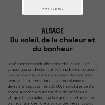
PERSONNALISER
ALSACE
Du soleil, de la chaleur et
du bonheur
La sécheresse avait laissé craindre le pire… Les
vendanges ont finalement été une bonne surprise !
La qualité est au rendez-vous avec des vins très
expressifs et aromatiques et des volumes qui
devraient dépasser les 900 000 hectolitres cette
année. À noter cependant des disparités d’un
village à l’autre selon que le vignoble se trouve en
plaine, à l’abri des forêts ou sur des versants plus