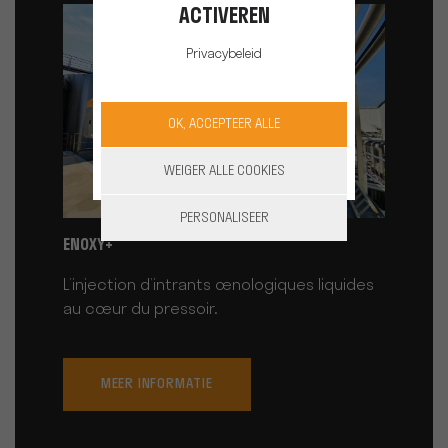
ACTIVEREN
Privacybeleid
OK, ACCEPTEER ALLE
WEIGER ALLE COOKIES
PERSONALISEER
ENOXY+
L’injection d’intrants œnologiques liquides
au cœur du pressoir.
MEER INFORMATIE