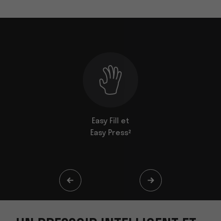
ligent et
Easy Fill et
Pressoir
é
Easy Press²
des jus