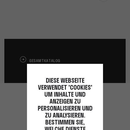
GESAMTKATALOG
DIESE WEBSEITE
VERWENDET 'COOKIES'
UM INHALTE UND
ANZEIGEN ZU
Entdecken Sie auch
PERSONALISIEREN UND
ZU ANALYSIEREN.
BESTIMMEN SIE,
WELCHE DIENSTE