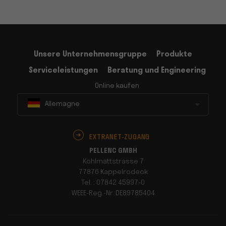
Unsere Unternehmensgruppe
Produkte
Serviceleistungen
Beratung und Engineering
Online kaufen
Allemagne
EXTRANET-ZUGANG
PELLENC GMBH
Kohlmattstrasse 7
77876 Kappelrodeck
Tel. : 07842 45997-0
WEEE-Reg.-Nr.:DE89785404