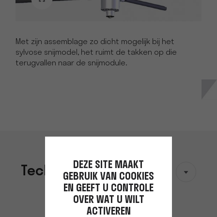
Met zijn assemblage zo dicht mogelijk bij het
sylvose snijmodel, het ruimt de takken op die
terugvallen naar de snijmodule.
DEZE SITE MAAKT
Technische gegevens
GEBRUIK VAN COOKIES
EN GEEFT U CONTROLE
OVER WAT U WILT
ACTIVEREN