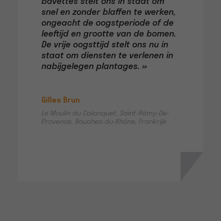
bavettes stelt ons in staat om
snel en zonder blaffen te werken,
ongeacht de oogstperiode of de
leeftijd en grootte van de bomen.
De vrije oogsttijd stelt ons nu in
staat om diensten te verlenen in
nabijgelegen plantages. »
Gilles Brun
Le Moulin du Calanquet, Saint-Rémy-De-
Provence, Bouches-du-Rhône, Frankrijk