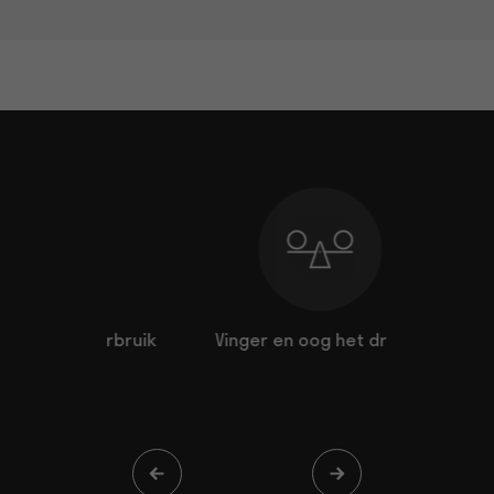
r verbruik
Vinger en oog het drijven
Hij zorg