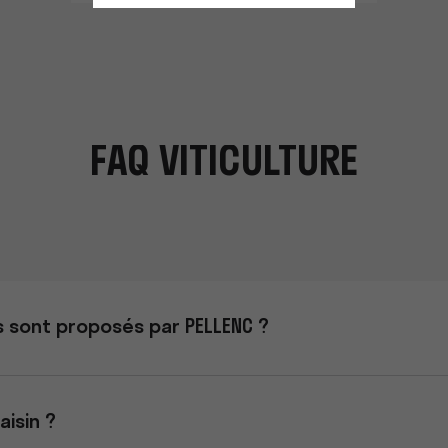
FAQ VITICULTURE
es sont proposés par PELLENC ?
aisin ?