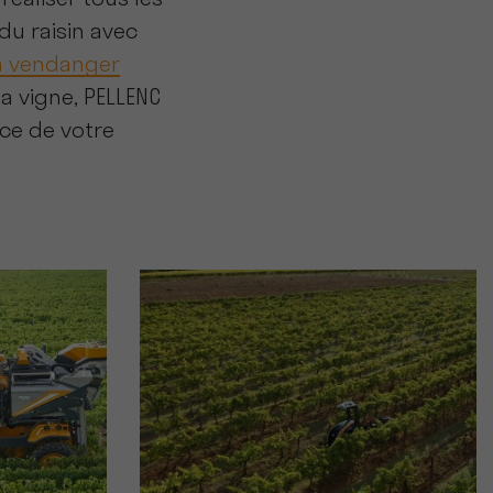
éaliser tous les
 du raisin avec
à vendanger
la vigne, PELLENC
ice de votre