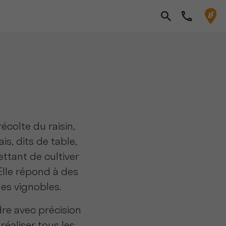
récolte du raisin,
s, dits de table,
ttant de cultiver
Elle répond à des
 les vignobles.
e avec précision