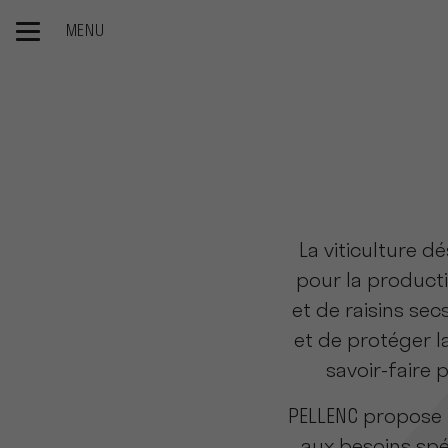
MENU
Accueil
Nos produits
Viticulture
La viticulture dé
pour la producti
et de raisins se
et de protéger l
savoir-faire p
PELLENC propose