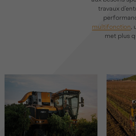
aux besoins spé
travaux d’ent
performance
multifonction
, 
met plus qu