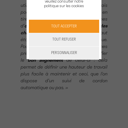
veuillez consulter notre
utilisées sur tout type de cordon, mais
politique sur les cookies
pour optimiser la mécanisation et en
tirer le plus de bénéfices en termes
d’
organisation du travail
, de
baisse des
TOUT ACCEPTER
charges
, et de
pérennité
, mieux vaut
TOUT REFUSER
établir le vignoble de façon spécifique.
Pour faciliter le travail des machines
PERSONNALISER
près du
cordon
, il convient de vérifier
le
bon alignement
de celui-ci : cela
permet de définir une hauteur de travail
plus facile à maintenir et ceci, que l’on
dispose d’un suivi de cordon
automatique ou pas. »