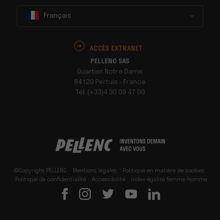
Français
ACCÈS EXTRANET
PELLENC SAS
Quartier Notre Dame
84120 Pertuis - France
Tél: (+33)4 90 09 47 00
©Copyright PELLENC
Mentions légales
Politique en matière de cookies
Politique de confidentialité
Accessibilité
Index égalité femme-homme