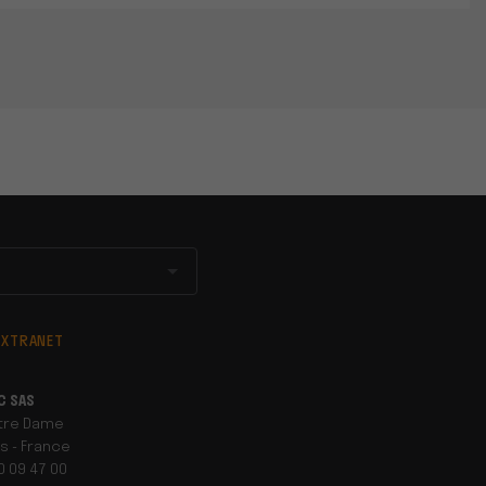
EXTRANET
C SAS
otre Dame
s - France
90 09 47 00