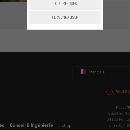
TOUT REFUSER
PERSONNALISER
Français
ACCÈS 
PELLEN
Quartier N
84120 Pertui
es
Conseil & Ingénierie
E-shop
Tél: (+33)4 