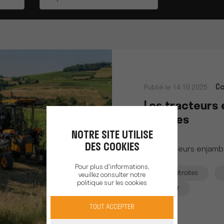
Co
Publié le 14.10.2025
Les tracteurs 
étroites
NOTRE SITE UTILISE
DES COOKIES
Les tracteurs enjambe
Pour plus d'informations,
Vignes étroites
veuillez consulter notre
politique sur les cookies
Tracteur
TOUT ACCEPTER