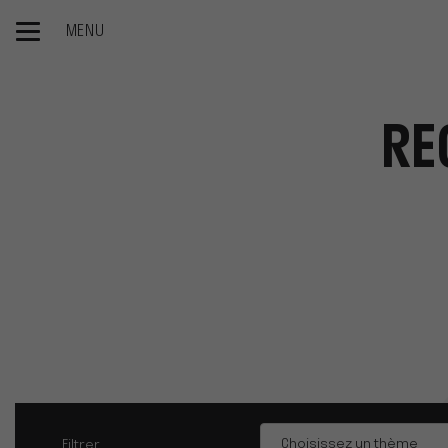
MENU
Accueil
Blog
Recherche approfondie - enjambeur
RE
Thèmes
Choisissez un thème
Filtrer