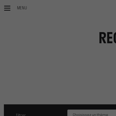
MENU
Accueil
Blog
Recherche approfondie - coupe-herbe
RE
Thèmes
Choisissez un thème
Filtrer