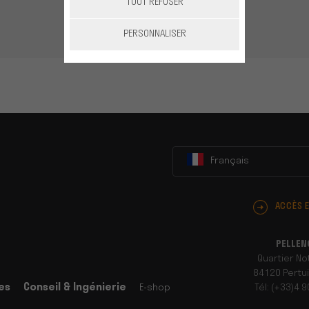
TOUT REFUSER
PERSONNALISER
Français
ACCÈS 
PELLEN
Quartier N
84120 Pertui
es
Conseil & Ingénierie
E-shop
Tél: (+33)4 