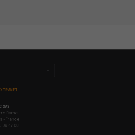
EXTRANET
C SAS
otre Dame
s - France
90 09 47 00