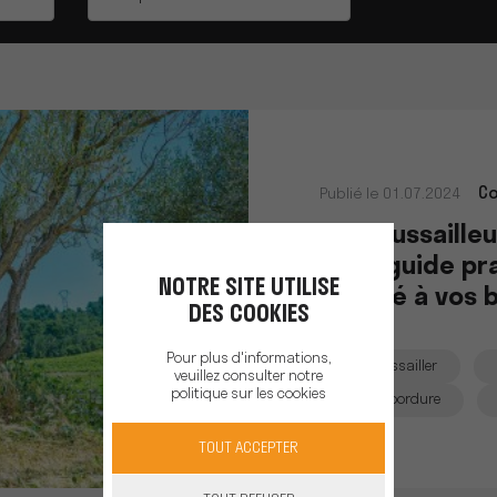
Co
Publié le 01.07.2024
Débroussailleu
Petit guide pr
NOTRE SITE UTILISE
adapté à vos 
DES COOKIES
Pour plus d'informations,
Débroussailler
veuillez consulter notre
politique sur les cookies
Coupe bordure
TOUT ACCEPTER