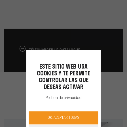
TÉLÉCHARGER LE CATALOGUE
ESTE SITIO WEB USA
COOKIES Y TE PERMITE
CONTROLAR LAS QUE
DESEAS ACTIVAR
Découvrez aussi
Política de privacidad
OK, ACEPTAR TODAS