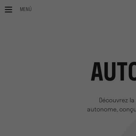
MENÚ
Inicio
Nos Produits
Viticulture
Chenillard autonome inte
AUT
Découvrez la 
autonome, conçu 