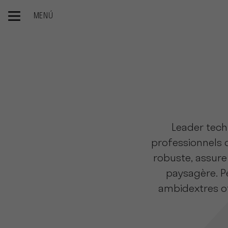
MENÚ
Inicio
Nos Produits
Espaces verts et propreté urbaine
Leader tech
professionnels d
robuste, assure 
paysagère. P
ambidextres of