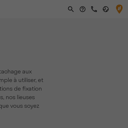
ttachage aux
le à utiliser, et
ations de ﬁxation
, nos lieuses
 que vous soyez