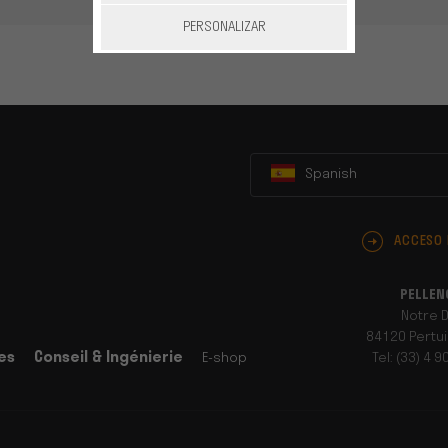
PERSONALIZAR
Spanish
ACCESO
PELLEN
Notre 
84120 Pertui
es
Conseil & Ingénierie
E-shop
Tel: (33) 4 