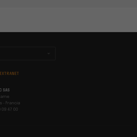
 EXTRANET
C SAS
Dame
s - Francia
90 09 47 00