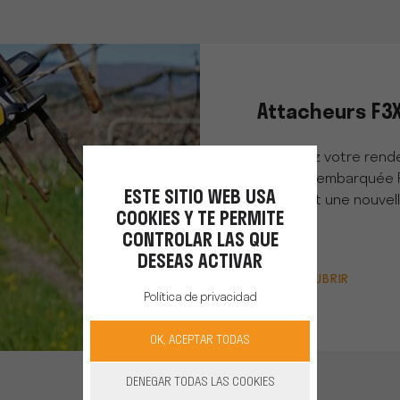
Attacheurs F3
Optimisez votre rend
batterie embarquée F3X
ESTE SITIO WEB USA
incarnent une nouvelle
COOKIES Y TE PERMITE
CONTROLAR LAS QUE
DESEAS ACTIVAR
DESCUBRIR
Política de privacidad
OK, ACEPTAR TODAS
DENEGAR TODAS LAS COOKIES