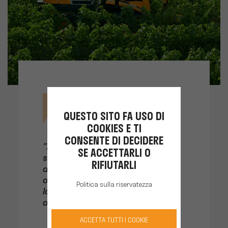
QUESTO SITO FA USO DI
COOKIES E TI
CONSENTE DI DECIDERE
"22 dei nostri 26 vettori PELLENC
SE ACCETTARLI O
sono dotati di bracci
RIFIUTARLI
anteriori/porta-zavorre, che ne
ottimizzano lo smorzamento:
Politica sulla riservatezza
lavorano ciascuno tra 700 e 800
ore all'anno."
ACCETTA TUTTI I COOKIE