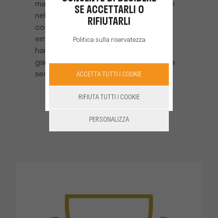
massicciamente nella progettazione e
SE ACCETTARLI O
nella fabbricazione di una gamma
RIFIUTARLI
completa di utensili a batteria “Zero
emissioni". Oggi tutti i nostri modelli
Politica sulla riservatezza
hanno le stesse prestazioni (potenza,
gamma) dei loro equivalenti termici ma
senza emissioni dirette di CO2.
ACCETTA TUTTI I COOKIE
RIFIUTA TUTTI I COOKIE
PERSONALIZZA