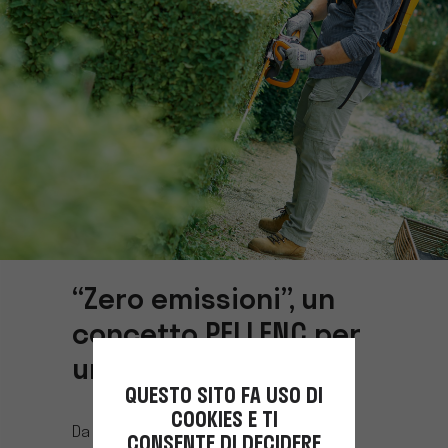
“Zero emissioni”, un
concetto PELLENC per
una realtà positiva
QUESTO SITO FA USO DI
COOKIES E TI
Da più di 10 anni PELLENC investe
CONSENTE DI DECIDERE