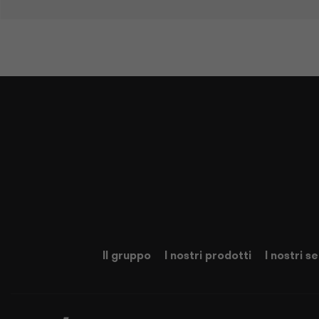
Il gruppo
I nostri prodotti
I nostri se