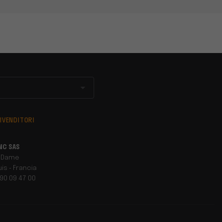
IVENDITORI
NC SAS
 Dame
is - Francia
 90 09 47 00