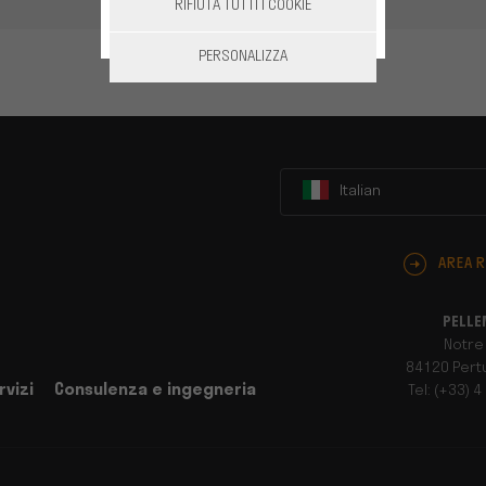
RIFIUTA TUTTI I COOKIE
PERSONALIZZA
Italian
AREA R
PELLE
Notre
84120 Pertu
rvizi
Consulenza e ingegneria
Tel: (+33) 4