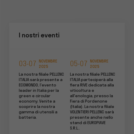
I nostri eventi
NOVEMBRE
NOVEMBRE
03-07
05-07
19-
2025
2025
i
La nostra filiale PELLENC
La nostra filiale PELLENC
La nost
xpo",
ITALIA sarà presente a
ITALIA parteciperà alla
DEUTSC
stria
ECOMONDO, l'evento
fiera RIVE dedicata alla
aspett
sta
leader in Italia per la
viticoltura e
leader
green e circular
all'enologia, presso la
produz
economy. Venite a
Fiera di Pordenone
aspara
scoprire la nostra
(Italia). La nostra filiale
expoSE
gamma di utensili a
VOLENTIERI PELLENC sarà
Venite
batteria.
presente anche nello
nostri
stand di EUROPIAVE
batter
S.R.L..
attivit