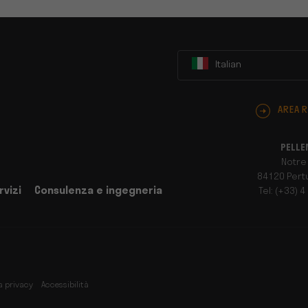
Italian
AREA R
PELLE
Notre
84120 Pertu
rvizi
Consulenza e ingegneria
Tel: (+33) 4
a privacy
Accessibilità