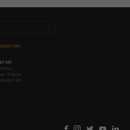
IVENDITORI
NC SAS
 Dame
is - Francia
 90 09 47 00