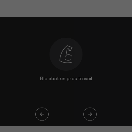
une vraie
Elle abat un gros travail
Sa polyva
ce