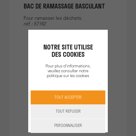
BAC DE RAMASSAGE BASCULANT
Pour ramasser les déchets.
réf. : 57162
NOTRE SITE UTILISE
DES COOKIES
Pour plus d'informations,
veuillez consulter notre
politique sur les cookies
TOUT ACCEPTER
TOUT REFUSER
PERSONNALISER