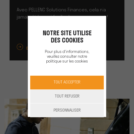
Avec PELLENC Solutions Finances, cela n’a
jamais été aussi facile de passer au vert !
NOTRE SITE UTILISE
DES COOKIES
EN SAVOIR PLUS
Pour plus d'informations,
veuillez consulter notre
politique sur les cookies
TOUT ACCEPTER
TOUT REFUSER
PERSONNALISER