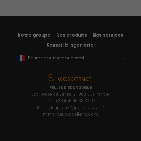
Notre groupe
Nos produits
Nos services
Conseil & Ingénierie
Bourgogne franche comté
ACCÈS EXTRANET
PELLENC BOURGOGNE
355 Route de Verzé, 71960 IGE (France)
Tél. : +33 (0)3 85 33 33 63
Mail : s.laupretre@pellenc.com /
m.marcaud@pellenc.com