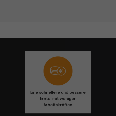
Eine schnellere und bessere
Dank sein
Ernte, mit weniger
wird alles
Arbeitskräften