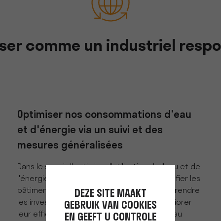
ser comme un industriel resp
Optimiser nos consommations d'eau
et d'énergie via un suivi et des
mesures généralisées
Dans le souci d'optimiser l'utilisation de l'eau et de
l'énergie, le Groupe PELLENC planifie d'identifier les
bâtiments les plus énergivores et d'entreprendre
DEZE SITE MAAKT
les investissements nécessaires pour améliorer
GEBRUIK VAN COOKIES
leur efficacité énergétique. Chaque nouveau
EN GEEFT U CONTROLE