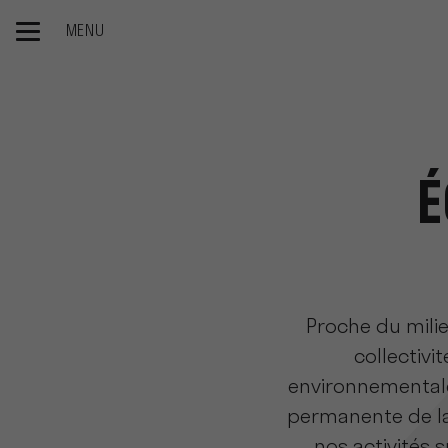
MENU
Huis
Le groupe
Nos engagements
Notre démarche rs
É
Proche du milie
collectivi
environnementales
permanente de la