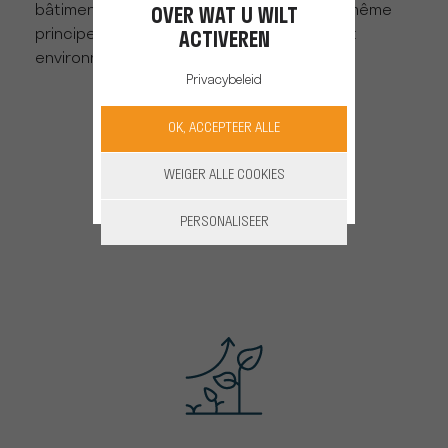
bâtiment du Groupe sera conçu selon les même
OVER WAT U WILT
principes de responsabilité énergétique et
ACTIVEREN
environnementale.
Privacybeleid
OK, ACCEPTEER ALLE
WEIGER ALLE COOKIES
PERSONALISEER