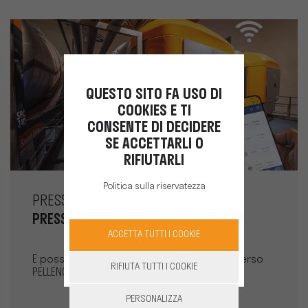
QUESTO SITO FA USO DI
COOKIES E TI
CONSENTE DI DECIDERE
SE ACCETTARLI O
RIFIUTARLI
Politica sulla riservatezza
PRESSATURA
PRESSA CONNESSA
ACCETTA TUTTI I COOKIE
È possibile monitorare le pressature attraverso
RIFIUTA TUTTI I COOKIE
PELLENC Connect
PERSONALIZZA