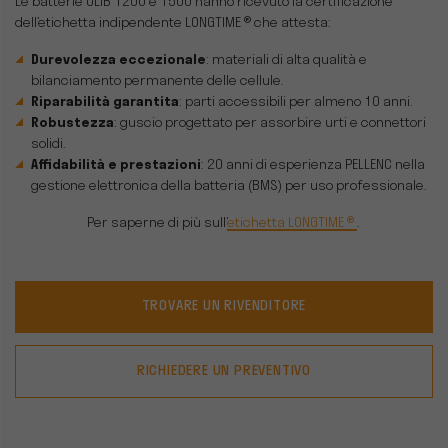
Le batterie ULIB 1200 e 1500 hanno ricevuto la certificazione
dell’etichetta indipendente LONGTIME ® che attesta:
Durevolezza eccezionale
: materiali di alta qualità e
bilanciamento permanente delle cellule.
Riparabilità garantita
: parti accessibili per almeno 10 anni.
Robustezza
: guscio progettato per assorbire urti e connettori
solidi.
Affidabilità e prestazioni
: 20 anni di esperienza PELLENC nella
gestione elettronica della batteria (BMS) per uso professionale.
Per saperne di più sull’
etichetta LONGTIME ®
.
TROVARE UN RIVENDITORE
RICHIEDERE UN PREVENTIVO