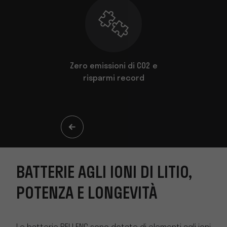
 adatta a
Zero emissioni di CO2 e
genze
risparmi record
BATTERIE AGLI IONI DI LITIO,
POTENZA E LONGEVITÀ