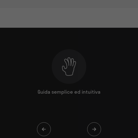
a classe
Guida semplice ed intuitiva
Una manov