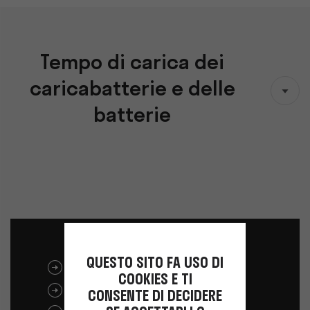
Tempo di carica dei
caricabatterie e delle
batterie
QUESTO SITO FA USO DI
SCARICA LA BROCHURE
COOKIES E TI
SCARICA IL CATALOGO
CONSENTE DI DECIDERE