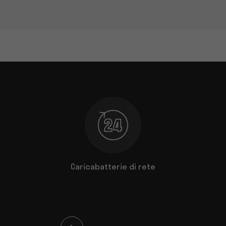
telligente
Caricabatterie di rete
ON