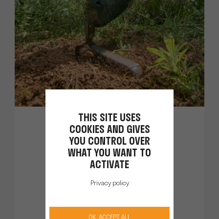
THIS SITE USES
COOKIES AND GIVES
YOU CONTROL OVER
Bineuse Sarcleuse
WHAT YOU WANT TO
CULTIVION
ACTIVATE
La bineuse-sarcleuse électrique
Privacy policy
qui évite le désherbage chimique
OK, ACCEPT ALL