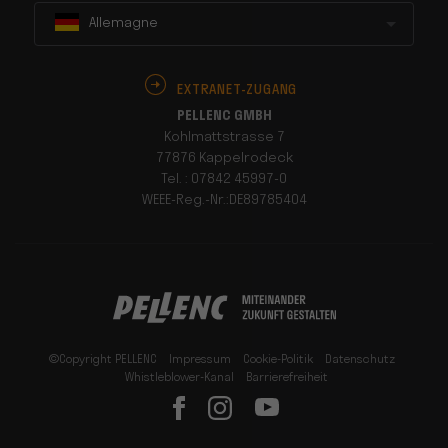
Allemagne
EXTRANET-ZUGANG
PELLENC GMBH
Kohlmattstrasse 7
77876 Kappelrodeck
Tel. : 07842 45997-0
WEEE-Reg.-Nr.:DE89785404
©Copyright PELLENC
Impressum
Cookie-Politik
Datenschutz
Whistleblower-Kanal
Barrierefreiheit