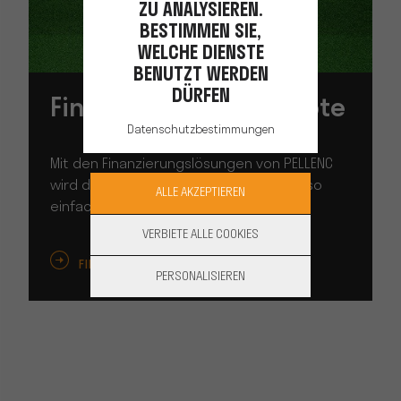
ZU ANALYSIEREN.
BESTIMMEN SIE,
WELCHE DIENSTE
BENUTZT WERDEN
DÜRFEN
Finanzierungs-angebote
Datenschutzbestimmungen
Mit den Finanzierungslösungen von PELLENC
wird der Wechsel zur Akkutechnologie so
ALLE AKZEPTIEREN
einfach wie noch nie!
VERBIETE ALLE COOKIES
FINDE MEHR HERAUS
PERSONALISIEREN