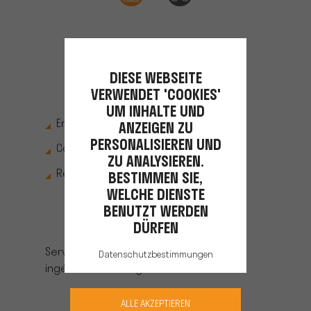
6
DIESE WEBSEITE
MAINTENANCE ET DÉPANNAGE
VERWENDET 'COOKIES'
UM INHALTE UND
Entretiens préventifs
ANZEIGEN ZU
PERSONALISIEREN UND
Contrats de maintenance
ZU ANALYSIEREN.
Réparations
BESTIMMEN SIE,
WELCHE DIENSTE
BENUTZT WERDEN
EXPERTS DÉDIÉS
DÜRFEN
Services Après-Vente usine
Datenschutzbestimmungen
ingénieurs œnologues
ALLE AKZEPTIEREN