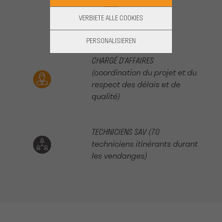
VERBIETE ALLE COOKIES
PERSONALISIEREN
CHARGÉ D'AFFAIRES
(coordination du projet et du
respect des délais et de
qualité)
TECHNICIENS SAV (70
techniciens itinérants durant
les vendanges)