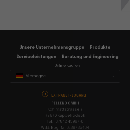
Unsere Unternehmensgruppe
Produkte
Serviceleistungen
Beratung und Engineering
Online kaufen
Allemagne
EXTRANET-ZUGANG
PELLENC GMBH
Kohlmattstrasse 7
77876 Kappelrodeck
Tel. : 07842 45997-0
WEEE-Reg.-Nr.:DE89785404