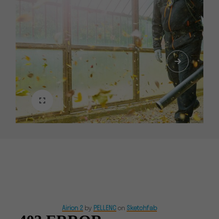
Airion 2
by
PELLENC
on
Sketchfab