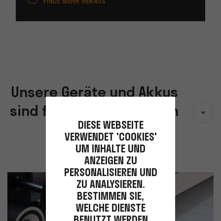
FINDE MEHR HERAUS
Unsere Geräte und Akkus
sind für ein langes Leben
DIESE WEBSEITE
gebaut
VERWENDET 'COOKIES'
UM INHALTE UND
ANZEIGEN ZU
PERSONALISIEREN UND
ZU ANALYSIEREN.
BESTIMMEN SIE,
WELCHE DIENSTE
BENUTZT WERDEN