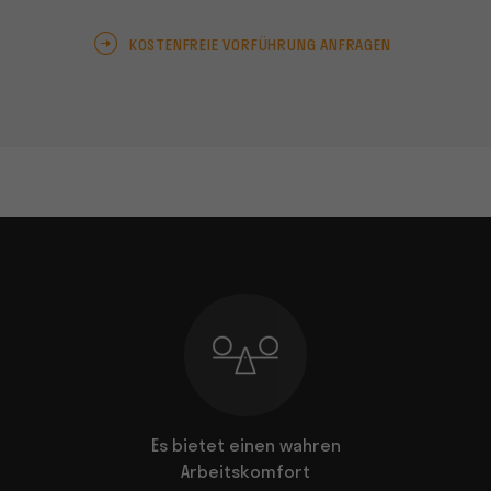
KOSTENFREIE VORFÜHRUNG ANFRAGEN
 wahren
Er ist bemerkenswert leise
Bee
fort
Leis