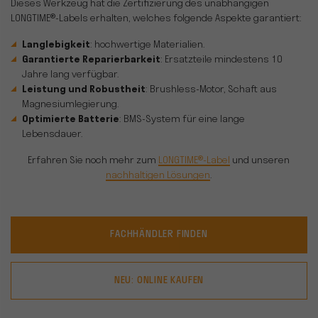
Dieses Werkzeug hat die Zertifizierung des unabhängigen
LONGTIME®-Labels erhalten, welches folgende Aspekte garantiert:
Langlebigkeit
: hochwertige Materialien.
Garantierte Reparierbarkeit
: Ersatzteile mindestens 10
Jahre lang verfügbar.
Leistung und Robustheit
: Brushless-Motor, Schaft aus
Magnesiumlegierung.
Optimierte Batterie
: BMS-System für eine lange
Lebensdauer.
Erfahren Sie noch mehr zum
LONGTIME®-Label
und unseren
nachhaltigen Lösungen
.
FACHHÄNDLER FINDEN
NEU: ONLINE KAUFEN