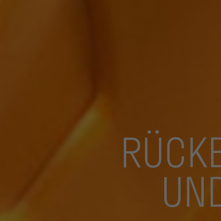
RÜCKE
UND