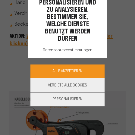
PERSONALISIEREN UND
Handlicher Griff und optimale Balance
ZU ANALYSIEREN.
Verdrillungswahltasten mit Display
BESTIMMEN SIE,
WELCHE DIENSTE
Beckengurt mit Multifunktions-Holster
BENUTZT WERDEN
AKTION:
Vorteilspaket für Weinbau-Profis (hier
DÜRFEN
klicken)
!
Datenschutzbestimmungen
ALLE AKZEPTIEREN
VERBIETE ALLE COOKIES
PERSONALISIEREN