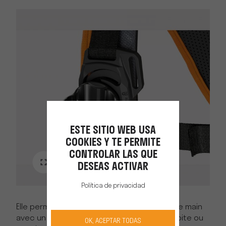
ESTE SITIO WEB USA
COOKIES Y TE PERMITE
CONTROLAR LAS QUE
DESEAS ACTIVAR
Política de privacidad
Elle permet le passage du câble à portée de main
avec un clipsage possible sur la bretelle droite ou
OK, ACEPTAR TODAS