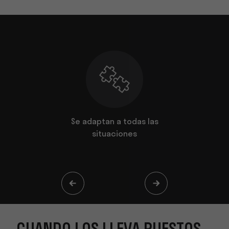
uestos, se
Se adaptan a todas las
De fabric
llos
situaciones