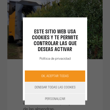
ESTE SITIO WEB USA
COOKIES Y TE PERMITE
CONTROLAR LAS QUE
DESEAS ACTIVAR
Política de privacidad
OK, ACEPTAR TODAS
Arrastrada Almonds
Line
DENEGAR TODAS LAS COOKIES
La cosechadora arrastrada para
PERSONALIZAR
una cosecha más rápida y eficaz
de las almendras.