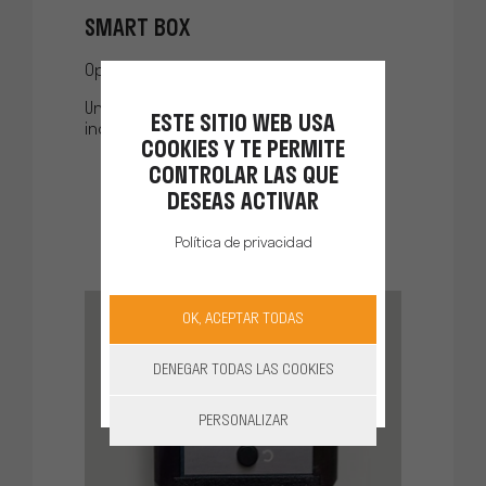
SMART BOX
Opcional en modelo STATION.
Unidad de vigilancia que advierte de
ESTE SITIO WEB USA
incendio (alerta visual y sonora).
COOKIES Y TE PERMITE
CONTROLAR LAS QUE
DESEAS ACTIVAR
Política de privacidad
OK, ACEPTAR TODAS
DENEGAR TODAS LAS COOKIES
PERSONALIZAR