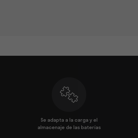
ro anti-
Se adapta a la carga y el
Se asoci
o
almacenaje de las baterías