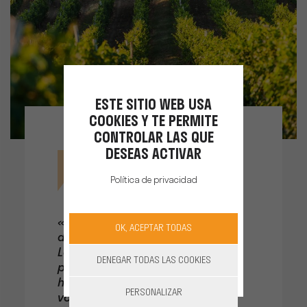
ESTE SITIO WEB USA
COOKIES Y TE PERMITE
CONTROLAR LAS QUE
DESEAS ACTIVAR
Política de privacidad
«El gran punto fuerte de la
OK, ACEPTAR TODAS
despuntadora es su simplicidad.
La transmisión es segura. La
DENEGAR TODAS LAS COOKIES
precisión de la dirección en la
hilera es muy buena. El elemento
PERSONALIZAR
voladizo frontal permite colocar