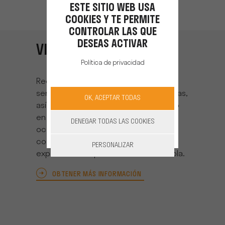
ESTE SITIO WEB USA
COOKIES Y TE PERMITE
CONTROLAR LAS QUE
DESEAS ACTIVAR
VINSEO
Política de privacidad
Red de proveedores de bienes y
servicios para los viñedos y las bodegas,
OK, ACEPTAR TODAS
así como de investigación y desarrollo
en torno a la viña y el vino de la región
DENEGAR TODAS LAS COOKIES
occitana. Nuestro objetivo es dar a
conocer y desarrollar el
know-how
y la
PERSONALIZAR
experiencia en pro de la filial vitivinícola.
OBTENER MÁS INFORMACIÓN